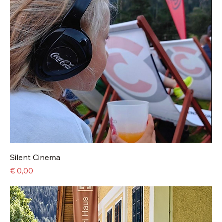
Silent Cinema
Preis
€ 0,00