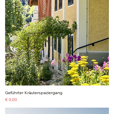
Geführter Kräuterspaziergang
Preis
€ 0,00