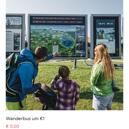
Wanderbus um €1
Preis
€ 0,00