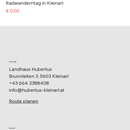
Radwanderntag in Kleinarl
Preis
€ 0,00
Kontakt
Landhaus Hubertus
Brunnleiten 3, 5603 Kleinarl
+43 664 3388408
info@hubertus-kleinarl.at
Route planen
Urlaub