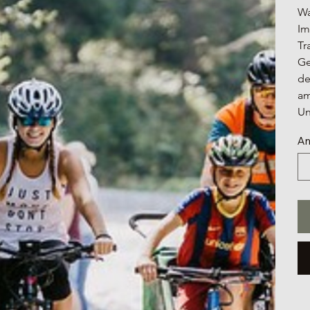
Wa
Im
Tr
Ge
de
am
Un
An