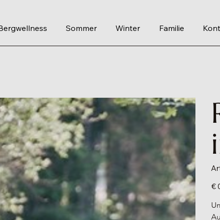
Bergwellness
Sommer
Winter
Familie
Kont
Ar
Prei
€ 
Um
Au