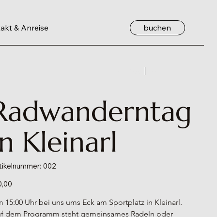
buchen
akt & Anreise
Zurück
Weiter
Radwanderntag
in Kleinarl
Artikelnummer:
tikelnummer:
002
002
s
0,00
 15:00 Uhr bei uns ums Eck am Sportplatz in Kleinarl. 
f dem Programm steht gemeinsames Radeln oder 