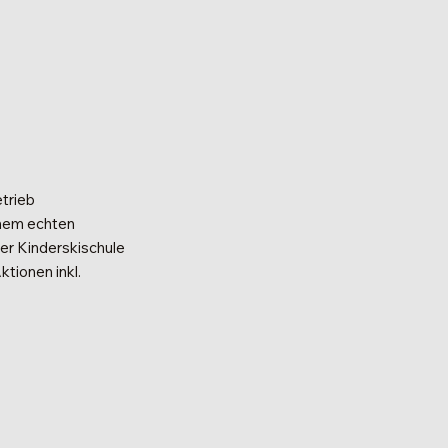
etrieb
nem echten
der Kinderskischule
ktionen inkl.