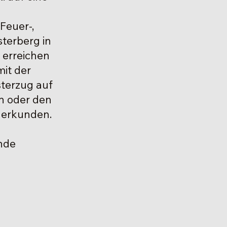
r
 Feuer-,
sterberg in
 erreichen
mit der
sterzug auf
en oder den
 erkunden.
nde