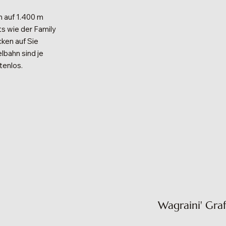
m auf 1.400 m
s wie der Family
en auf Sie
lbahn sind je
tenlos.
Wagraini' Gra