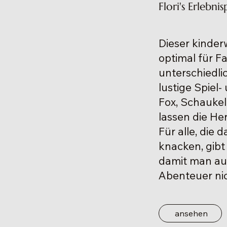
Flori's Erlebni
Dieser kinder
optimal für F
unterschiedli
lustige Spiel-
Fox, Schauke
lassen die He
Für alle, die
knacken, gibt
damit man auc
Abenteuer nic
ansehen