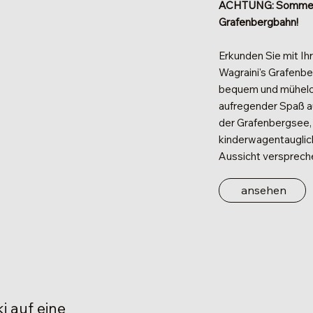
ACHTUNG: Sommer 
Grafenbergbahn!
Erkunden Sie mit Ih
Wagraini's Grafenbe
bequem und mühelos
aufregender Spaß a
der Grafenbergsee,
kinderwagentaugli
Aussicht verspreche
ansehen
i auf eine