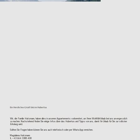
Ein Herzliches Griaß Enk im Hubertus
Wir, die Familie Haitzmann, haben alles in unseren Appartements vorbereitet, um Ihren Wohlfühl-Urlaub bei uns unvergesslich
zu machen. Nachstehend finden Sie einige Infos über das Hubertus und Tipps von uns, damit Ihr Urlaub für Sie zur vollsten
Erholung wird.
Sollten Sie Fragen haben können Sie uns auch telefonisch oder per WhatsApp erreichen.
Magdalena Haitzmann
t.
+43 664 3388 408