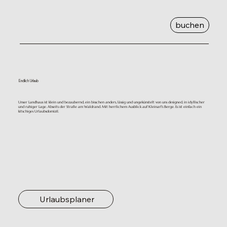
buchen
Endlich Urlaub
Unser Landhaus ist klein und bezaubernd, ein bisschen anders, lässig und ungekünstelt von uns designed, in idyllischer
und ruhiger Lage. Abseits der Straße am Waldrand. Mit herrlichem Ausblick auf Kleinarl's Berge. Es ist einfach ein
kitschiges Urlaubsdomizil.
Urlaubsplaner