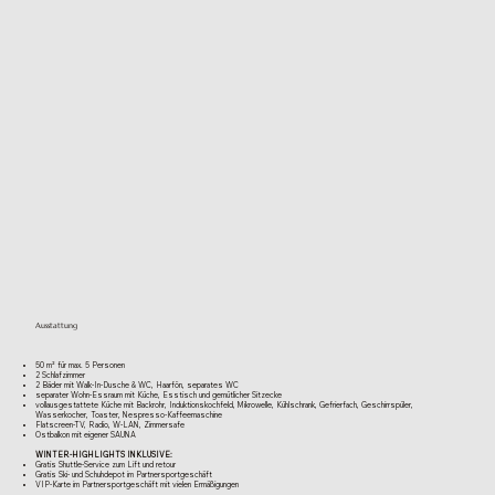
Ausstattung
50 m² für max. 5 Personen
​2 Schlafzimmer
2 Bäder mit Walk-In-Dusche & WC, Haarfön, separates WC
separater Wohn-Essraum mit Küche, Esstisch und gemütlicher Sitzecke
vollausgestattete Küche mit Backrohr, Induktionskochfeld, Mikrowelle, Kühlschrank, Gefrierfach, Geschirrspüler,
Wasserkocher, Toaster, Nespresso-Kaffeemaschine
Flatscreen-TV, Radio, W-LAN, Zimmersafe
Ostbalkon mit eigener SAUNA
WINTER-HIGHLIGHTS INKLUSIVE:
Gratis Shuttle-Service zum Lift und retour
Gratis Ski- und Schuhdepot im Partnersportgeschäft
VIP-Karte im Partnersportgeschäft mit vielen Ermäßigungen