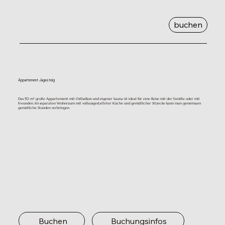
buchen
Appartement Jagasteig
Das 50 m² große Appartement mit Ostbalkon und eigener Sauna ist ideal für eine Reise mit der Familie oder mit
Freunden. Im separaten Wohnraum mit vollausgestatteter Küche und gemütlicher Sitzecke kann man gemeinsam
gemütliche Stunden verbringen.
Buchen
Buchungsinfos